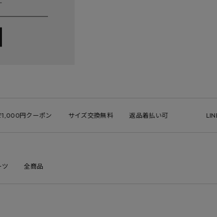
000円クーポン
サイズ交換無料
返品着払い可
LINE 
ーツ
全商品