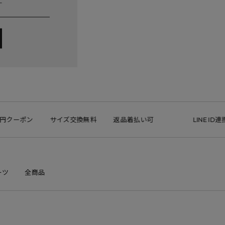
円クーポン
サイズ交換無料
返品着払い可
LINE ID連携
ーツ
全商品