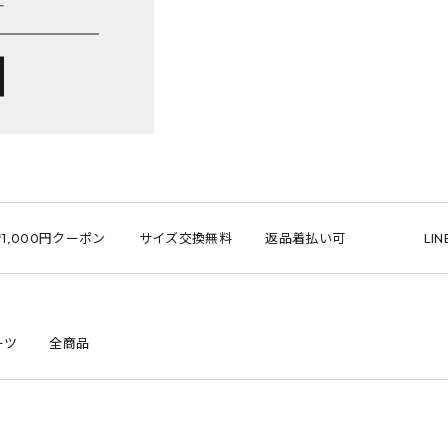
,000円クーポン
サイズ交換無料
返品着払い可
LINE 
ーツ
全商品