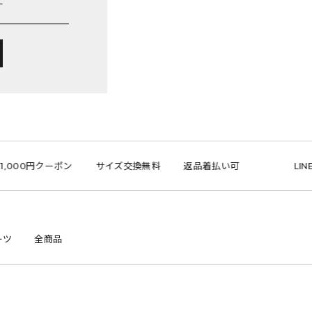
00円クーポン
サイズ交換無料
返品着払い可
LINE ID
ーツ
全商品