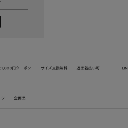
,000円クーポン
サイズ交換無料
返品着払い可
LINE 
ーツ
全商品