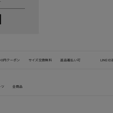
円クーポン
サイズ交換無料
返品着払い可
LINE ID連
ーツ
全商品