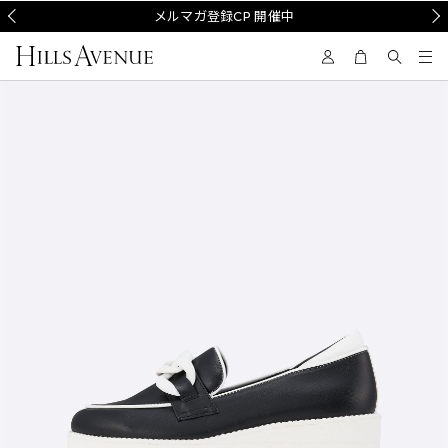
Prev
メルマガ登録CP 開催中
Nex