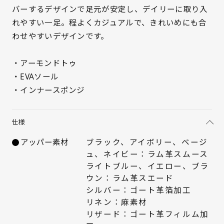
バーするデザインで足元が安定し、デイリーに取り入
れやすい一足。程よくカジュアルで、きれいめにも合
わせやすいデザインです。
サイズを選択してください
・アーモンドトゥ
21.5cm
△ 残りわずか
・EVAソール
・インナースポンジ
22cm
○ 在庫あり
22.5cm
○ 在庫あり
仕様
アッパー素材
ブラック、アイボリー、ベージ
23cm
○ 在庫あり
ュ、ネイビー：ラム革スムース
ライトブルー、イエロー、ブラ
23.5cm
○ 在庫あり
ウン：ラム革スエード
シルバー：ゴート革箔加工
24cm
○ 在庫あり
リネン：麻素材
リザード：ゴート革フィルム加
24.5cm
○ 在庫あり