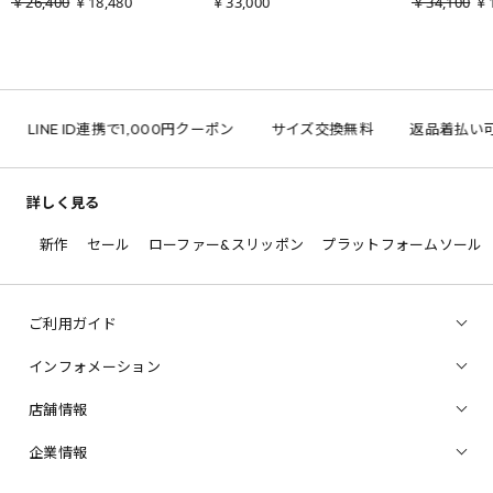
￥26,400
￥18,480
￥33,000
￥34,100
￥1
LINE ID連携で1,000円クーポン
サイズ交換無料
返品着払い可
詳しく見る
新作
セール
ローファー&スリッポン
プラットフォームソール
ご利用ガイド
インフォメーション
店舗情報
企業情報