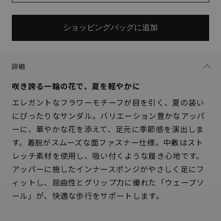
ショッピングバッグに追加
詳細
咲き誇る一輪の花で、夏を軽やかに
エレガントなフラワーモチーフが目を引く、夏の装い
にぴったりなサンダル。バリエーション豊かなアッパ
ーに、華やかな花を添えて、足元に季節感を演出しま
す。着脱がスムーズな面ファスナー仕様。中敷はスト
レッチ素材を使用し、吸い付くような履き心地です。
アッパーに施したインナースポンジがやさしく足にフ
ィットし、屈曲性とグリップ力に優れた「ウェーブソ
サイズを選択してください
ール」が、快適な歩行をサポートします。
21.5cm
× 在庫なし