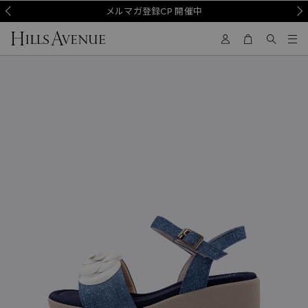
Prev
メルマガ登録CP 開催中
Nex