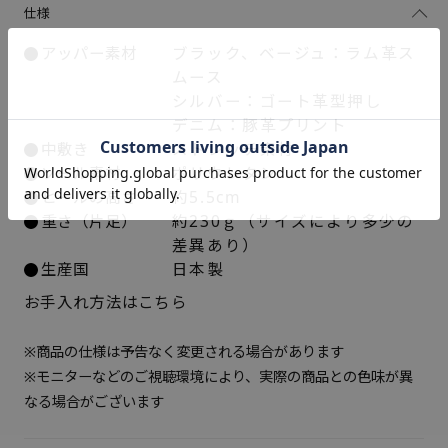
仕様
22cm
○ 在庫あり
アッパー素材
ブラック、ベージュ：ラム革ス
ムース
22.5cm
○ 在庫あり
シルバー：ゴート革型押し
デニム：豚革プリント
23cm
○ 在庫あり
中敷き
ストレッチ素材
ソール素材
ポリウレタン
23.5cm
○ 在庫あり
ヒールの高さ
約5.5cm
重さ（片足）
約230ｇ（サイズにより多少の
24cm
○ 在庫あり
差異あり）
生産国
日本製
24.5cm
× 在庫なし
お手入れ方法はこちら
※商品の仕様は予告なく変更される場合があります
※モニターなどのご視聴環境により、実際の商品との色味が異
なる場合がございます