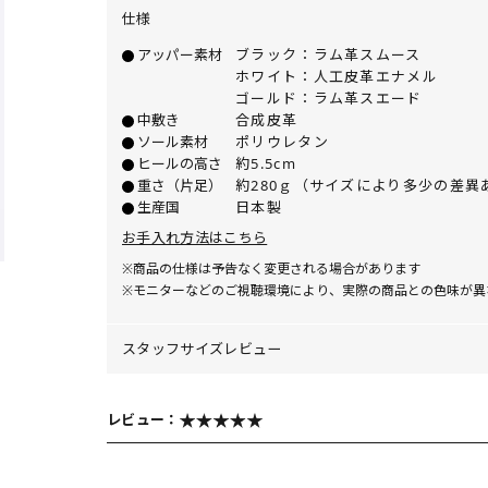
仕様
アッパー素材
ブラック：ラム革スムース
ホワイト：人工皮革エナメル
ゴールド：ラム革スエード
中敷き
合成皮革
ソール素材
ポリウレタン
ヒールの高さ
約5.5cm
重さ（片足）
約280ｇ（サイズにより多少の差異
生産国
日本製
お手入れ方法はこちら
※商品の仕様は予告なく変更される場合があります
※モニターなどのご視聴環境により、実際の商品との色味が異
スタッフサイズレビュー
レビュー：