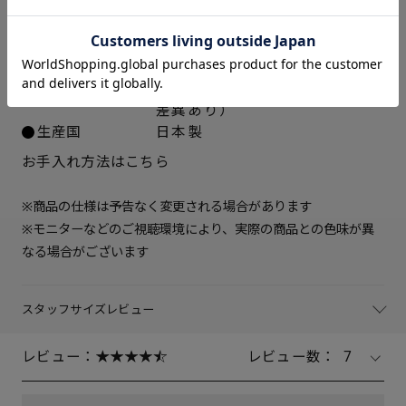
ース
中敷き
合成皮革
23.5cm
○ 在庫あり
ソール素材
ポリウレタン
ヒールの高さ
約5.5cm
24cm
○ 在庫あり
重さ（片足）
約245ｇ（サイズにより多少の
差異あり）
24.5cm
○ 在庫あり
生産国
日本製
お手入れ方法はこちら
25cm
△ 残りわずか
※商品の仕様は予告なく変更される場合があります
※モニターなどのご視聴環境により、実際の商品との色味が異
なる場合がございます
スタッフサイズレビュー
レビュー：
レビュー数：
7