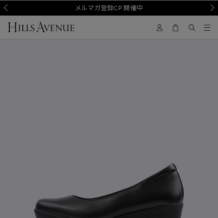
Prev
メルマガ登録CP 開催中
Nex