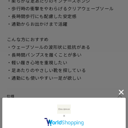
・柔らかな足あたりのインナースポンジ
・歩行時の衝撃をやわらげるクリアウェーブソール
・長時間歩行にも配慮した安定感
・通勤からお出かけまで活躍
こんな方におすすめ
・ウェーブソールの波形状に抵抗がある
・長時間パンプスを履くことが多い
・軽い履き心地を重視したい
サイズを選択してください
・足あたりのやさしい靴を探している
・通勤にも使いやすい一足が欲しい
21.5cm
入荷お知らせ
22cm
○ 在庫あり
仕様
アッパー素材
ブラックエナメル：牛革キップ
22.5cm
○ 在庫あり
エナメル
ブラックスムース：ラム革スム
23cm
○ 在庫あり