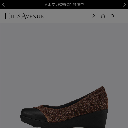
Prev
メルマガ登録CP 開催中
Nex