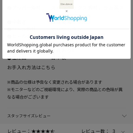
22.5cm
△ 残りわずか
アッパー素材
スパンデックス素材、ラム革ス
ムース
23cm
× 在庫なし
中敷き
合成皮革
ソール素材
ポリウレタン
23.5cm
× 在庫なし
ヒールの高さ
約5.5cm
重さ（片足）
約245ｇ（サイズにより多少の
24cm
△ 残りわずか
差異あり）
生産国
日本製
24.5cm
△ 残りわずか
お手入れ方法はこちら
25cm
△ 残りわずか
※商品の仕様は予告なく変更される場合があります
※モニターなどのご視聴環境により、実際の商品との色味が異
なる場合がございます
スタッフサイズレビュー
レビュー：
レビュー数：
3