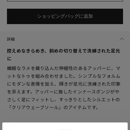
ショッピングバッグに追加
詳細
控えめなきらめき、斜めの切り替えで洗練された足元
に
繊細なラメを織り込んだ伸縮性のあるアッパーに、マ
ットなトゥを組み合わせました。シンプルなフォルム
にモダンな表情を加え、輝きが足元に洗練された印象
サイズを選択してください
を添えます。アッパーに施したインナースポンジがや
さしく足にフィットし、すっきりとしたシルエットの
21.5cm
△ 残りわずか
「クリアウェーブソール」のアイテムです。
22cm
× 在庫なし
仕様