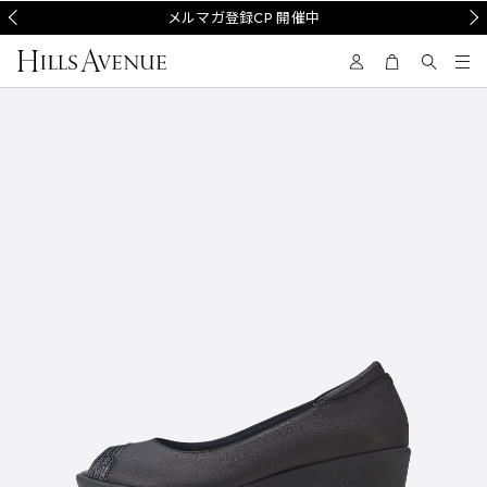
Prev
メルマガ登録CP 開催中
Nex