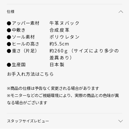
22.5cm
入荷お知らせ
仕様
アッパー素材
牛革ヌバック
23cm
△ 残りわずか
中敷き
合成皮革
ソール素材
ポリウレタン
23.5cm
入荷お知らせ
ヒールの高さ
約5.5cm
重さ（片足）
約260ｇ（サイズにより多少の
24cm
入荷お知らせ
差異あり）
生産国
日本製
24.5cm
入荷お知らせ
お手入れ方法はこちら
25cm
△ 残りわずか
※商品の仕様は予告なく変更される場合があります
※モニターなどのご視聴環境により、実際の商品との色味が異
なる場合がございます
スタッフサイズレビュー