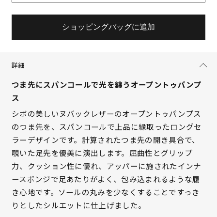
ショッピングバッグに追加
詳細
つま先にスパンコールで光を纏うオープントゥパンプ
ス
シボの美しいヌバックレザーのオープントゥパンプス
のつま先を、スパンコールで上品に縁取ったロングセ
ラーデザインです。計算されたつま先の開き具合で、
覗いた足先を優美に演出します。屈曲性とグリップ
サイズを選択してください
力、クッション性に優れ、アッパーに施されたインナ
ースポンジで足あたりがよく、包み込まれるような履
21.5cm
△ 残りわずか
き心地です。ソールの丸みを少なくすることですっき
りとしたシルエットに仕上げました。
22cm
入荷お知らせ