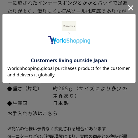
ーに施されたインナースポンジとかかとパッドで足あ
たりがよく、滑りにくいEVAソールは厚底でありなが
22.5cm
× 在庫なし
ら驚くほど軽く、安定感があります。
23cm
× 在庫なし
仕様
23.5cm
× 在庫なし
アッパー素材
ブラック：ラム革スムース
24cm
× 在庫なし
ベージュ：ラム革スエード
中敷き
合成皮革
ソール素材
EVA合成ゴム
24.5cm
× 在庫なし
ヒールの高さ
約5.5cm
重さ（片足）
約265ｇ（サイズにより多少の
25cm
× 在庫なし
差異あり）
生産国
日本製
25.5cm
× 在庫なし
お手入れ方法はこちら
26cm
× 在庫なし
※商品の仕様は予告なく変更される場合があります
※モニターなどのご視聴環境により、実際の商品との色味が異