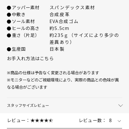
22.5cm
△ 残りわずか
アッパー素材
スパンデックス素材
中敷き
合成皮革
23cm
△ 残りわずか
ソール素材
EVA合成ゴム
ヒールの高さ
約5.5cm
23.5cm
△ 残りわずか
重さ（片足）
約235ｇ（サイズにより多少の
差異あり）
24cm
× 在庫なし
生産国
日本製
お手入れ方法はこちら
24.5cm
△ 残りわずか
※商品の仕様は予告なく変更される場合があります
25cm
△ 残りわずか
※モニターなどのご視聴環境により、実際の商品との色味が異
なる場合がございます
スタッフサイズレビュー
レビュー：
レビュー数：
8