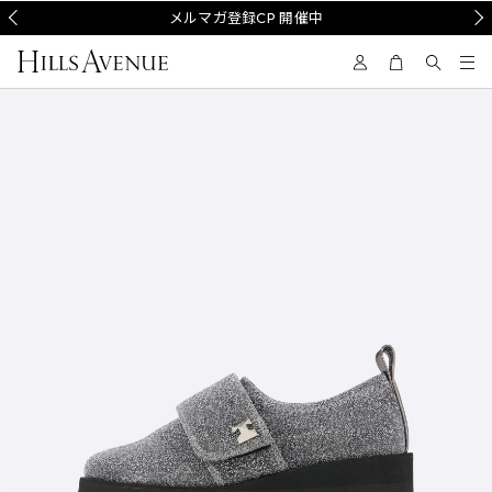
Prev
メルマガ登録CP 開催中
Nex