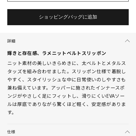
ショッピングバッグに追加
詳細
輝きと存在感、ラメニットベルトスリッポン
ニット素材の美しいきらめきに、太ベルトとメタルス
タッズを組み合わせました。スリッポン仕様で着脱し
やすく、スタイリッシュな中に日常使いのしやすさも
兼ね備えています。アッパーに施されたインナースポ
サイズを選択してください
ンジがやさしく足にフィットし、滑りにくいEVAソー
ルは厚底でありながら驚くほど軽く、安定感がありま
21.5cm
△ 残りわずか
す。
22cm
△ 残りわずか
仕様