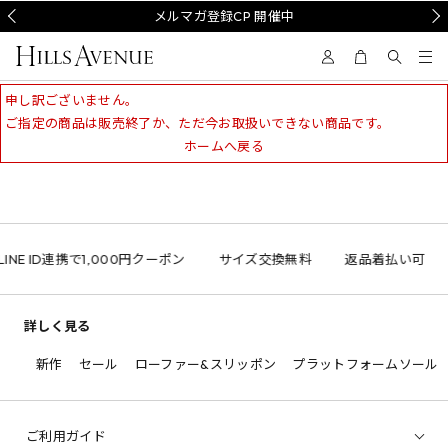
Prev
メルマガ登録CP 開催中
Nex
申し訳ございません。
ご指定の商品は販売終了か、ただ今お取扱いできない商品です。
ホームへ戻る
INE ID連携で1,000円クーポン
サイズ交換無料
返品着払い可
詳しく見る
新作
セール
ローファー&スリッポン
プラットフォームソール
ご利用ガイド