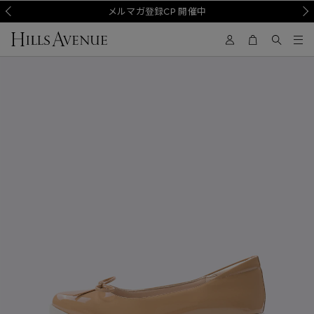
Prev
メルマガ登録CP 開催中
Nex