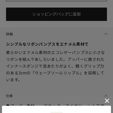
ショッピングバッグに追加
詳細
シンプルなリボンパンプスをエナメル素材で
柔らかいエナメル素材のエコレザーパンプスに小さな
リボンを結んであしらいました。アッパーに施された
インナースポンジで足あたりがよく、軽くグリップ力
のある3cmの「ウェーブソールリップル」を採用して
サイズを選択してください
います。
21.5cm
△ 残りわずか
仕様
22cm
△ 残りわずか
アッパー素材
ブラック、アイボリー：人工皮
革