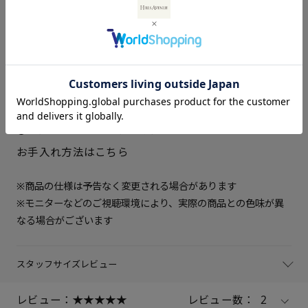
22.5cm
△ 残りわずか
ベージュ、ブルーグレー：合成
皮革
23cm
× 在庫なし
中敷き
合成皮革
ソール素材
パイロン、合成ゴム
23.5cm
× 在庫なし
ヒールの高さ
約3cm
重さ（片足）
約165ｇ（サイズにより多少の
差異あり）
24cm
× 在庫なし
生産国
日本製
24.5cm
○ 在庫あり
お手入れ方法はこちら
25cm
△ 残りわずか
※商品の仕様は予告なく変更される場合があります
※モニターなどのご視聴環境により、実際の商品との色味が異
なる場合がございます
スタッフサイズレビュー
レビュー：
レビュー数：
2