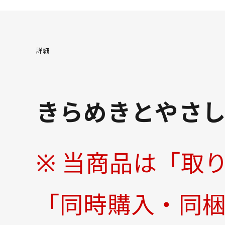
24.5cm
△ 
詳細
25cm
○ 
きらめきとやさ
※ 当商品は「取
「同時購入・同