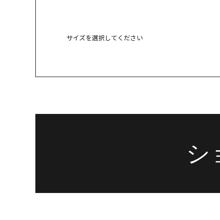
サイズを選択してください
23.5cm
× 
24cm
○ 
シ