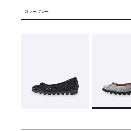
カラー:
グレー
22cm
× 
22.5cm
△ 
23cm
× 