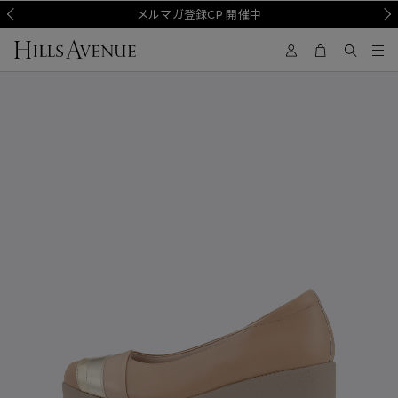
Prev
メルマガ登録CP 開催中
Nex