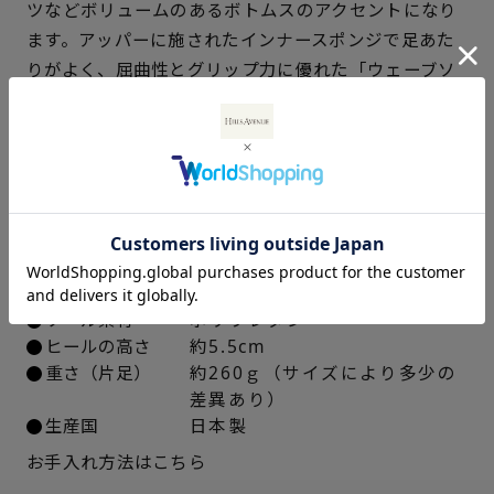
ツなどボリュームのあるボトムスのアクセントになり
21.5cm
× 在庫なし
ます。アッパーに施されたインナースポンジで足あた
22cm
× 在庫なし
りがよく、屈曲性とグリップ力に優れた「ウェーブソ
ール」を採用しています。
22.5cm
× 在庫なし
仕様
23cm
× 在庫なし
アッパー素材
ブラック、ベージュ：ラム革ス
23.5cm
× 在庫なし
ムース
シルバー：ゴート革箔加工
24cm
× 在庫なし
中敷き
合成皮革
ソール素材
ポリウレタン
ヒールの高さ
約5.5cm
24.5cm
△ 概ね１週間後に発送
重さ（片足）
約260ｇ（サイズにより多少の
差異あり）
25cm
△ 概ね１週間後に発送
生産国
日本製
お手入れ方法はこちら