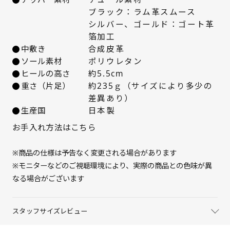
ブラック：ラム革スムース
22.5cm
× 在庫なし
シルバー、ゴールド：ゴート革
箔加工
23cm
× 在庫なし
中敷き
合成皮革
ソール素材
ポリウレタン
23.5cm
× 在庫なし
ヒールの高さ
約5.5cm
重さ（片足）
約235ｇ（サイズにより多少の
24cm
入荷お知らせ
差異あり）
生産国
日本製
24.5cm
× 在庫なし
お手入れ方法はこちら
25cm
△ 残りわずか
※商品の仕様は予告なく変更される場合があります
※モニターなどのご視聴環境により、実際の商品との色味が異
なる場合がございます
スタッフサイズレビュー