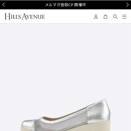
Prev
メルマガ登録CP 開催中
Nex