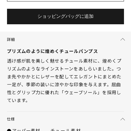
ショッピングバッグに追加
詳細
プリズムのように煌めくチュールパンプス
透け感が肌を美しく魅せるチュール素材に、煌めくプ
リズムのようなラインストーンをあしらいました。つ
ま先やかかとにレザーを配してエレガントにまとめた
一足が、季節の装いに涼やかな印象を与えます。屈曲
性とグリップ力に優れた「ウェーブソール」を採用し
サイズを選択してください
ています。
21.5cm
× 在庫なし
仕様
22cm
× 在庫なし
アッパー素材
チュール素材