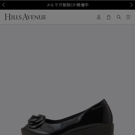
Prev
メルマガ登録CP 開催中
Nex