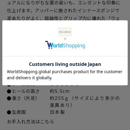
ュアルになりがちな夏の装いも、エレガントな印象に
21.5cm
○ 概ね１週間後に発送
仕上げます。アッパーに施されたインナースポンジで
22cm
○ 概ね１週間後に発送
足あたりがよく、屈曲性とグリップ力に優れた「ウェ
ーブソール」を採用しています。
22.5cm
× 在庫なし
仕様
23cm
× 在庫なし
アッパー素材
ブラック、ベージュ：牛革キッ
23.5cm
× 在庫なし
プエナメル
デニム：デニム素材
24cm
× 在庫なし
中敷き
合成皮革
ソール素材
ポリウレタン
ヒールの高さ
約5.5cm
24.5cm
× 在庫なし
重さ（片足）
約255ｇ（サイズにより多少の
差異あり）
25cm
× 在庫なし
生産国
日本製
お手入れ方法はこちら