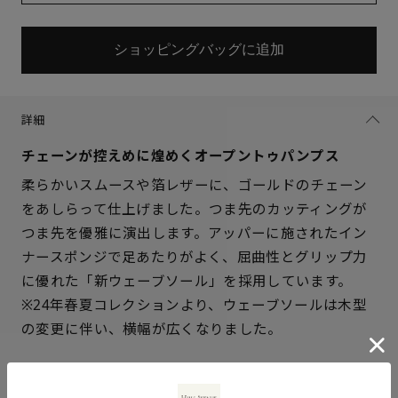
ショッピングバッグに追加
詳細
チェーンが控えめに煌めくオープントゥパンプス
柔らかいスムースや箔レザーに、ゴールドのチェーン
をあしらって仕上げました。つま先のカッティングが
つま先を優雅に演出します。アッパーに施されたイン
ナースポンジで足あたりがよく、屈曲性とグリップ力
サイズを選択してください
に優れた「新ウェーブソール」を採用しています。
※24年春夏コレクションより、ウェーブソールは木型
21.5cm
× 在庫なし
の変更に伴い、横幅が広くなりました。
22cm
× 在庫なし
仕様