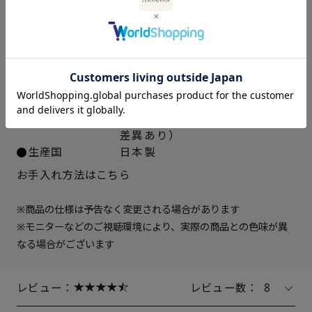
22.5cm
× 在庫なし
アッパー素材
ベージュ、ブラック：ラム革ス
ムース
23cm
× 在庫なし
シルバー：ゴート革箔加工
中敷き
合成皮革
23.5cm
× 在庫なし
ソール素材
ポリウレタン
ヒールの高さ
約5.5cm
24cm
△ 残りわずか
重さ（片足）
約260ｇ（サイズにより多少の
差異あり）
24.5cm
○ 在庫あり
生産国
日本製
お手入れ方法はこちら
25cm
△ 残りわずか
※商品の仕様は予告なく変更される場合があります
※モニターなどのご視聴環境により、実際の商品との色味が異
なる場合がございます
レビュー：
レビュー数：
8