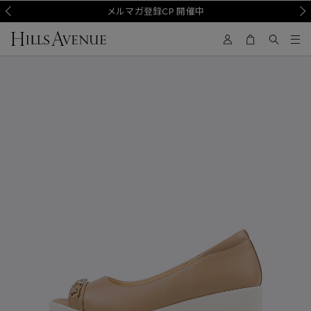
Prev
メルマガ登録CP 開催中
Nex