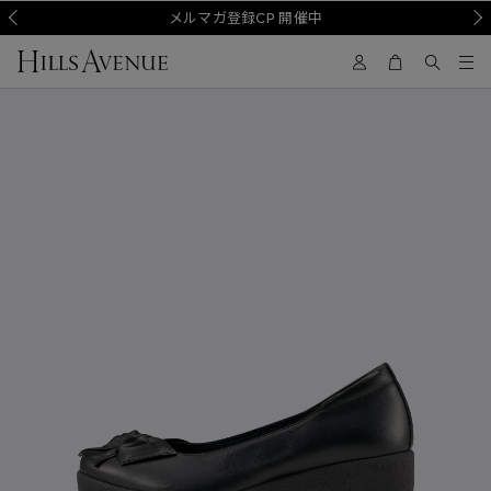
Prev
メルマガ登録CP 開催中
Nex