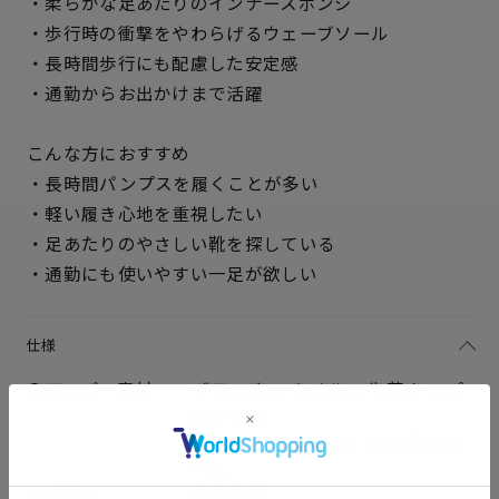
・柔らかな足あたりのインナースポンジ
・歩行時の衝撃をやわらげるウェーブソール
・長時間歩行にも配慮した安定感
・通勤からお出かけまで活躍
こんな方におすすめ
・長時間パンプスを履くことが多い
・軽い履き心地を重視したい
・足あたりのやさしい靴を探している
サイズを選択してください
・通勤にも使いやすい一足が欲しい
21.5cm
△ 残りわずか
仕様
22cm
○ 在庫あり
アッパー素材
ブラックエナメル：牛革キップ
22.5cm
○ 在庫あり
エナメル
ブラックスムース：ラム革スム
ース
23cm
○ 在庫あり
中敷き
合成皮革