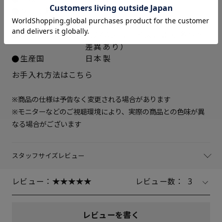
ソール素材
ポリウレタン
23.5cm
○ 在庫あり
ヒールの高さ
約5.5cm
重さ（片足）
約240ｇ（サイズにより多少の
24cm
○ 在庫あり
差異あり）
生産国
日本製
24.5cm
○ 在庫あり
お手入れ方法はこちら
25cm
△ 残りわずか
※商品の仕様は予告なく変更される場合があります
※モニターなどのご視聴環境により、実際の商品との色味が異
なる場合がございます
スタッフサイズレビュー
レビュー：
レビュー数：
3
レビューを書く